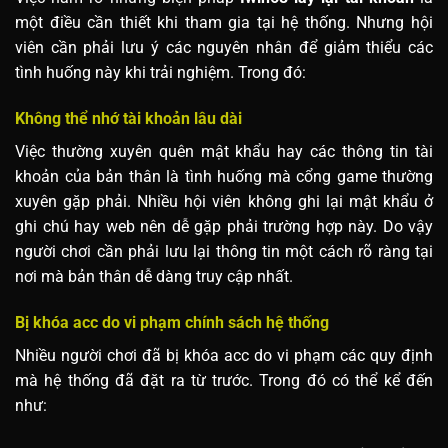
một điều cần thiết khi tham gia tại hệ thống. Nhưng hội
viên cần phải lưu ý các nguyên nhân để giảm thiểu các
tình huống này khi trải nghiệm. Trong đó:
Không thể nhớ tài khoản lâu dài
Việc thường xuyên quên mật khẩu hay các thông tin tài
khoản của bản thân là tình huống mà cổng game thường
xuyên gặp phải. Nhiều hội viên không ghi lại mật khẩu ở
ghi chú hay web nên dễ gặp phải trường hợp này. Do vậy
người chơi cần phải lưu lại thông tin một cách rõ ràng tại
nơi mà bản thân dễ dàng truy cập nhất.
Bị khóa acc do vi phạm chính sách hệ thống
Nhiều người chơi đã bị khóa acc do vi phạm các quy định
mà hệ thống đã đặt ra từ trước. Trong đó có thể kể đến
như: