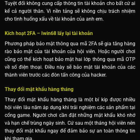
Tuyệt đối không cung cấp thông tin tài khoản cho bất cứ ai
kể cả người thân. Vì nền tảng sẽ không chịu trách nhiệm
cho tình huống xấu về tài khoản của anh em.
Kích hoạt 2FA – Iwin68 lấy lại tài khoản
Phương pháp bảo mật thông qua mã 2FA sẽ gia tăng hàng
rào bảo mật của tài khoản của hội viên. Hoặc người chơi
cũng có thể kích hoạt bảo mật hai lớp thông qua mã OTP
về số điện thoại. Điều này sẽ bảo mật tài khoản của các
thành viên trước các đòn tấn công của hacker.
Thay đổi mật khẩu hàng tháng
Thay đổi mật khẩu hàng tháng là một bí kíp được nhiều
hội viên lâu năm áp dụng khi trải nghiệm các sản phẩm tại
cổng game. Người chơi cần đặt những mật khẩu khó nhớ
và hạn chế trùng ngày sinh. Cứ sau một tháng hội viên nên
thay đổi mật khẩu ngay để đảm bảo sự an toàn thông tin
khi tham gia.