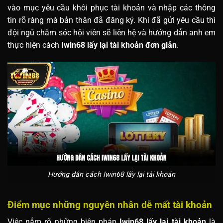
vào mục yêu cầu khôi phục tài khoản và nhập các thông
tin rõ ràng mà bản thân đã đăng ký. Khi đã gửi yêu cầu thì
đội ngũ chăm sóc hội viên sẽ liên hệ và hướng dẫn anh em
thực hiện cách
Iwin68 lấy lại tài khoản đơn giản
.
Hướng dẫn cách Iwin68 lấy lại tài khoản
Điểm mục những nguyên nhân dễ mất tài khoản
Việc nắm rõ những biện pháp
Iwin68 lấy lại tài khoản
là