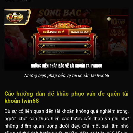
Những biện pháp bảo vệ tài khoản tại Iwin68
Các hướng dẫn để khắc phục vấn đề quên tài
khoản Iwin68
Dù sự cố liên quan đến tài khoản không quá nghiêm trọng,
người chơi cần thực hiện các bước cẩn thận và ghi nhớ
những điểm quan trọng dưới đây. Chỉ một sai lầm nhỏ