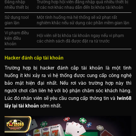
Đăng nhập
Trường hợp hội viên đăng nhập quá nhiều thiết bị
nhiều thiết bị
ở các nơi khác nhau dẫn đến bị khóa tài khoản
Sử dụng tool
Một tình huống mà hệ thống sẽ xử phạt rất
gian lận
nghiêm khắc nếu sử dụng các phần mềm gian lận
Vi phạm điều
Hội viên sẽ bị khóa tài khoản ngay nếu vi phạm
kiện điều
các chính sách đã được đặt ra từ trước
khoản
Hacker đánh cắp tài khoản
Trường hợp bị hacker đánh cắp tài khoản là một tình
huống ít khi xảy ra vì hệ thống được cung cấp công nghệ
bảo mật hiện đại nhất. Nếu rơi vào trường hợp này thì
người chơi cần liên hệ với bộ phận chăm sóc khách hàng.
Lúc đó nhân viên sẽ yêu cầu cung cấp thông tin và
Iwin68
lấy lại tài khoản
sớm nhất.