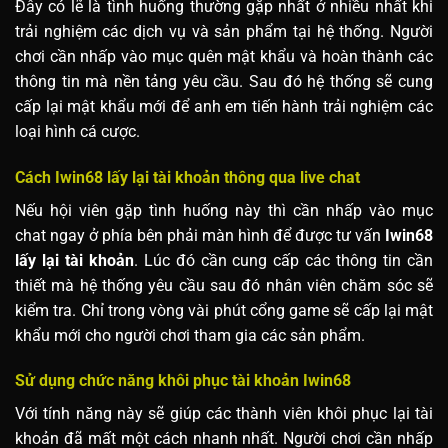
Đây có lẽ là tình huống thường gặp nhất ở nhiều nhất khi
trải nghiệm các dịch vụ và sản phẩm tại hệ thống. Người
chơi cần nhấp vào mục quên mật khẩu và hoàn thành các
thông tin mà nền tảng yêu cầu. Sau đó hệ thống sẽ cung
cấp lại mật khẩu mới để anh em tiến hành trải nghiệm các
loại hình cá cược.
Cách Iwin68 lấy lại tài khoản thông qua live chat
Nếu hội viên gặp tình huống này thì cần nhấp vào mục
chat ngay ở phía bên phải màn hình để được tư vấn
Iwin68
lấy lại tài khoản
. Lúc đó cần cung cấp các thông tin cần
thiết mà hệ thống yêu cầu sau đó nhân viên chăm sóc sẽ
kiểm tra. Chỉ trong vòng vài phút cổng game sẽ cấp lại mật
khẩu mới cho người chơi tham gia các sản phẩm.
Sử dụng chức năng khôi phục tài khoản Iwin68
Với tính năng này sẽ giúp các thành viên khôi phục lại tài
khoản đã mất một cách nhanh nhất. Người chơi cần nhấp