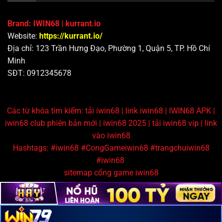
Brand: IWIN68 |
kurrant.io
Website:
https://kurrant.io/
Địa chỉ: 123 Trần Hưng Đạo, Phường 1, Quận 5, TP. Hồ Chí
Minh
SĐT: 0912345678
Các từ khóa tìm kiếm: tải iwin68 | link iwin68 | IWIN68 APK |
iwin68 club phiên bản mới | iwin68 2025 | tải iwin68 vip | link
vào iwin68
Hashtags: #iwin68 #CongGameiwin68 #trangchuiwin68
#iwin68
sitemap
cổng game iwin68
IWIN68 2026 ©
Trang chủ chính thức Iwin68 Club