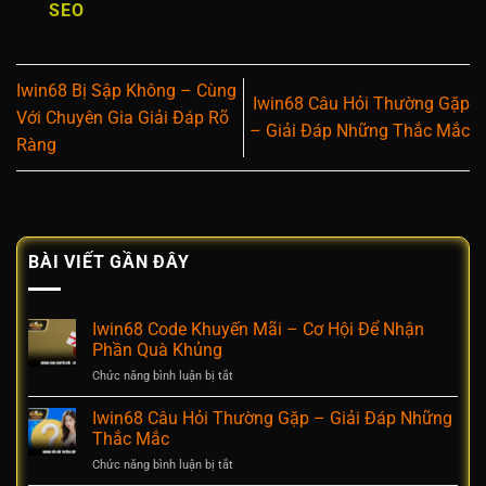
SEO
Iwin68 Bị Sập Không – Cùng
Iwin68 Câu Hỏi Thường Gặp
Với Chuyên Gia Giải Đáp Rõ
– Giải Đáp Những Thắc Mắc
Ràng
BÀI VIẾT GẦN ĐÂY
Iwin68 Code Khuyến Mãi – Cơ Hội Để Nhận
Phần Quà Khủng
Chức năng bình luận bị tắt
ở
Iwin68
Code
Iwin68 Câu Hỏi Thường Gặp – Giải Đáp Những
Khuyến
Thắc Mắc
Mãi
Chức năng bình luận bị tắt
ở
–
Iwin68