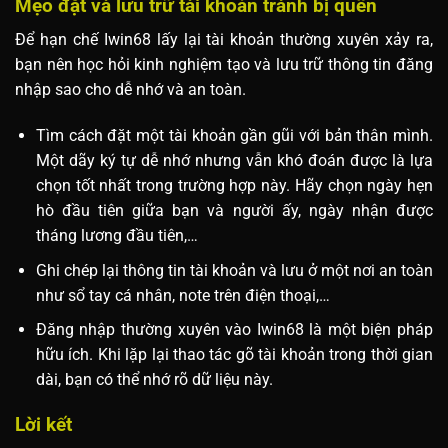
Mẹo đặt và lưu trữ tài khoản tránh bị quên
Để hạn chế Iwin68 lấy lại tài khoản thường xuyên xảy ra,
bạn nên học hỏi kinh nghiệm tạo và lưu trữ thông tin đăng
nhập sao cho dễ nhớ và an toàn.
Tìm cách đặt một tài khoản gần gũi với bản thân mình.
Một dãy ký tự dễ nhớ nhưng vẫn khó đoán được là lựa
chọn tốt nhất trong trường hợp này. Hãy chọn ngày hẹn
hò đầu tiên giữa bạn và người ấy, ngày nhận được
tháng lương đầu tiên,…
Ghi chép lại thông tin tài khoản và lưu ở một nơi an toàn
như sổ tay cá nhân, note trên điện thoại,…
Đăng nhập thường xuyên vào Iwin68 là một biện pháp
hữu ích. Khi lặp lại thao tác gõ tài khoản trong thời gian
dài, bạn có thể nhớ rõ dữ liệu này.
Lời kết