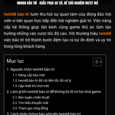
Iwin68 bảo trì
luôn thu hút sự quan tâm của đông đảo hội
viên vì liên quan trực tiếp đến trải nghiệm giải trí. Việc nâng
cấp hệ thống giúp tân binh cùng game thủ an tâm tận
hưởng những ván cược tốc độ cao. Với thương hiệu
Iwin68
việc bảo trì trở thành bước đệm tạo ra sự ổn định và uy tín
trong lòng khách hàng.
Mục lục
Nguyên nhân Iwin68 bảo trì
Nâng cấp bảo mật
Iwin68 bảo trì để cải tiến tốc độ xử lý
Cập nhật trò chơi mới
Làm gì khi Iwin68 bảo trì để không bỏ lỡ cơ hội chơi game
Rèn luyện chiến thuật
Tìm hiểu khuyến mãi
Tham gia cộng đồng
Cách nhận thông báo sớm khi Iwin68 bảo trì