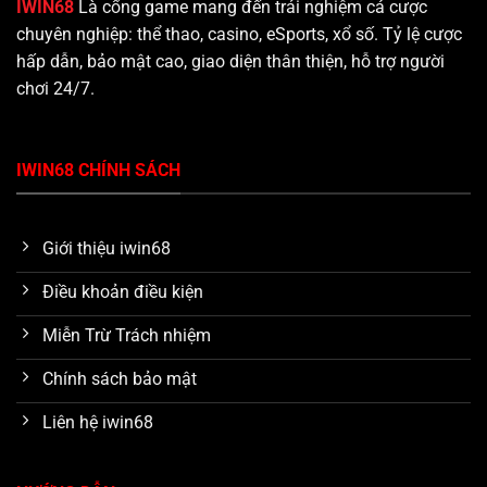
IWIN68
Là cổng game mang đến trải nghiệm cá cược
chuyên nghiệp: thể thao, casino, eSports, xổ số. Tỷ lệ cược
hấp dẫn, bảo mật cao, giao diện thân thiện, hỗ trợ người
chơi 24/7.
IWIN68 CHÍNH SÁCH
Giới thiệu iwin68
Điều khoản điều kiện
Miễn Trừ Trách nhiệm
Chính sách bảo mật
Liên hệ iwin68