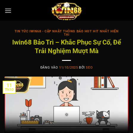
Bỏ
qua
nội
dung
TIN TỨC IWIN68 - CẬP NHẬT THÔNG BÁO HOT HIT NHẤT HIỆN
TẠI
Iwin68 Bảo Trì – Khắc Phục Sự Cố, Để
Trải Nghiệm Mượt Mà
ĐĂNG VÀO
11/10/2025
BỞI
SEO
11
Th10