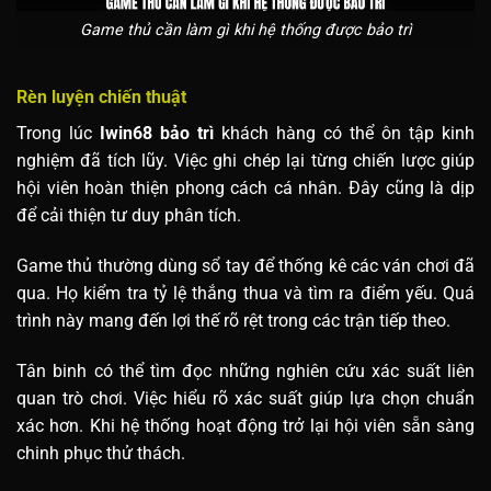
Game thủ cần làm gì khi hệ thống được bảo trì
Rèn luyện chiến thuật
Trong lúc
Iwin68 bảo trì
khách hàng có thể ôn tập kinh
nghiệm đã tích lũy. Việc ghi chép lại từng chiến lược giúp
hội viên hoàn thiện phong cách cá nhân. Đây cũng là dịp
để cải thiện tư duy phân tích.
Game thủ thường dùng sổ tay để thống kê các ván chơi đã
qua. Họ kiểm tra tỷ lệ thắng thua và tìm ra điểm yếu. Quá
trình này mang đến lợi thế rõ rệt trong các trận tiếp theo.
Tân binh có thể tìm đọc những nghiên cứu xác suất liên
quan trò chơi. Việc hiểu rõ xác suất giúp lựa chọn chuẩn
xác hơn. Khi hệ thống hoạt động trở lại hội viên sẵn sàng
chinh phục thử thách.