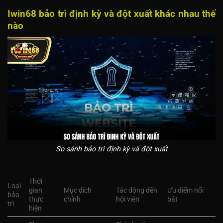
Iwin68 bảo trì định kỳ và đột xuất khác nhau thế
nào
So sánh bảo trì định kỳ và đột xuất
Thời
Loại
gian
Mục đích
Tác động đến
Ưu điểm nổi
bảo
thực
chính
hội viên
bật
trì
hiện