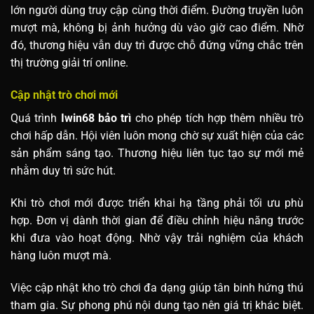
lớn người dùng truy cập cùng thời điểm. Đường truyền luôn
mượt mà, không bị ảnh hưởng dù vào giờ cao điểm. Nhờ
đó, thương hiệu vẫn duy trì được chỗ đứng vững chắc trên
thị trường giải trí online.
Cập nhật trò chơi mới
Quá trình
Iwin68 bảo trì
cho phép tích hợp thêm nhiều trò
chơi hấp dẫn. Hội viên luôn mong chờ sự xuất hiện của các
sản phẩm sáng tạo. Thương hiệu liên tục tạo sự mới mẻ
nhằm duy trì sức hút.
Khi trò chơi mới được triển khai hạ tầng phải tối ưu phù
hợp. Đơn vị dành thời gian để điều chỉnh hiệu năng trước
khi đưa vào hoạt động. Nhờ vậy trải nghiệm của khách
hàng luôn mượt mà.
Việc cập nhật kho trò chơi đa dạng giúp tân binh hứng thú
tham gia. Sự phong phú nội dung tạo nên giá trị khác biệt.