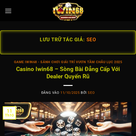
Bỏ
qua
nội
dung
LƯU TRỮ TÁC GIẢ:
SEO
GAME IWIN68 - SẢNH CHƠI GIẢI TRÍ VƯƠN TẦM CHÂU LỤC 2025
Casino Iwin68 – Sòng Bài Đẳng Cấp Với
Dealer Quyến Rũ
ĐĂNG VÀO
11/10/2025
BỞI
SEO
11
Th10