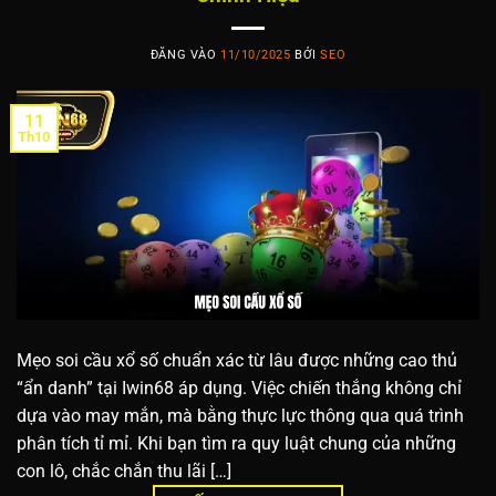
ĐĂNG VÀO
11/10/2025
BỞI
SEO
11
Th10
Mẹo soi cầu xổ số chuẩn xác từ lâu được những cao thủ
“ẩn danh” tại Iwin68 áp dụng. Việc chiến thắng không chỉ
dựa vào may mắn, mà bằng thực lực thông qua quá trình
phân tích tỉ mỉ. Khi bạn tìm ra quy luật chung của những
con lô, chắc chắn thu lãi […]