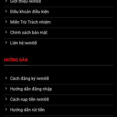
Giới thiệu iwin68
Điều khoản điều kiện
Miễn Trừ Trách nhiệm
Chính sách bảo mật
Liên hệ iwin68
HƯỚNG DẪN
Cách đăng ký iwin68
Hướng dẫn đăng nhập
Cách nạp tiền iwin68
Hướng dẫn rút tiền