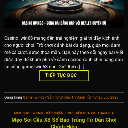
Casino Iwin68 mang đến trải nghiệm giải trí đầy kịch tính
cho người chơi. Trò chơi đánh bài đa dạng, giúp mọi đam
mê cá cược được thỏa mãn. Bạn hãy theo dõi ngay bài viết
dưới đây để khám phá về sảnh casino xanh chín hàng đầu
tại cổng game Iwin68 nhé. Giới thiệu […]
TIẾP TỤC ĐỌC
→
Đăng trong
Game Iwin68 - Sảnh Chơi Giải Trí Vươn Tầm Châu Lục 2025
MẸO CHƠI IWIN68 - CÁC CHIẾN LƯỢC HIỆU QUẢ KHI THAM GIA
Mẹo Soi Cầu Xổ Số Bao Trúng Từ Dân Chơi
Chính Hiệu